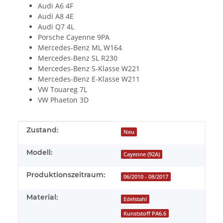
Audi A6 4F
Audi A8 4E
Audi Q7 4L
Porsche Cayenne 9PA
Mercedes-Benz ML W164
Mercedes-Benz SL R230
Mercedes-Benz S-Klasse W221
Mercedes-Benz E-Klasse W211
VW Touareg 7L
VW Phaeton 3D
Produkteigenschaft
Wert
Zustand:
Neu
Modell:
Cayenne (92A)
Produktionszeitraum:
06/2010 - 08/2017
Material:
Edelstahl
Kunststoff PA6.6