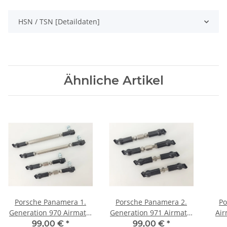
HSN / TSN [Detaildaten]
Ähnliche Artikel
Porsche Panamera 1.
Porsche Panamera 2.
Po
Generation 970 Airmatic
Generation 971 Airmatic
Air
Tieferlegung
Tieferlegung
Luf
99,00 €
*
99,00 €
*