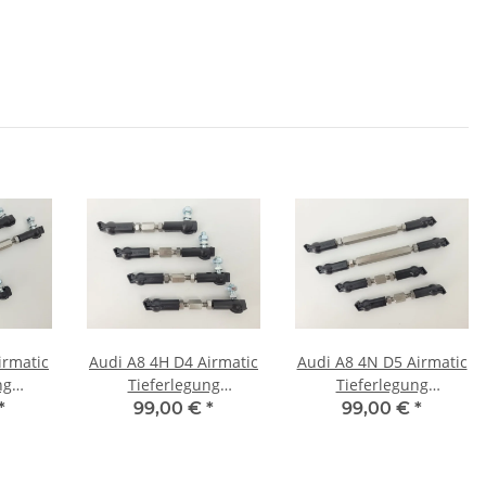
irmatic
Audi A8 4H D4 Airmatic
Audi A8 4N D5 Airmatic
ng
Tieferlegung
Tieferlegung
 ASS
Luftfahrwerk ASS
Luftfahrwerk ASS
*
99,00 €
*
99,00 €
*
Edelstahl
Edelstahl
gen
Koppelstangen
Koppelstangen