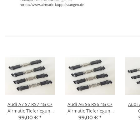
https://www.airmatic-koppelstangen.de
Audi A7 S7 RS7 4G C7
Audi A6 S6 RS6 4G C7
Audi 
Airmatic Tieferlegung
Airmatic Tieferlegung
Luftfahrwerk ASS
Luftfahrwerk ASS
T
99,00 €
*
99,00 €
*
Edelstahl
Edelstahl
Luf
Koppelstangen
Koppelstangen
Ko