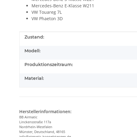
Mercedes-Benz E-Klasse W211
VW Touareg 7L
VW Phaeton 3D
Produkteigenschaft
Wert
Zustand:
Modell:
Produktionszeitraum:
Material:
Herstellerinformationen:
BB Airmatic
Linckensstraße 117a
Nordrhein-Westfalen
Münster, Deutschland, 48165
info@airmatic-koppelstangen.de