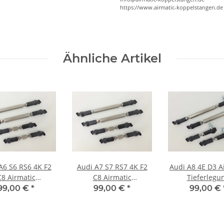
https://www.airmatic-koppelstangen.de
Ähnliche Artikel
A6 S6 RS6 4K F2
Audi A7 S7 RS7 4K F2
Audi A8 4E D3 A
C8 Airmatic
C8 Airmatic
Tieferlegu
ieferlegung
Tieferlegung
Luftfahrwerk
99,00 €
*
99,00 €
*
99,00 €
tfahrwerk ASS
Luftfahrwerk ASS
Edelstahl
Edelstahl
Edelstahl
Koppelstan
ppelstangen
Koppelstangen