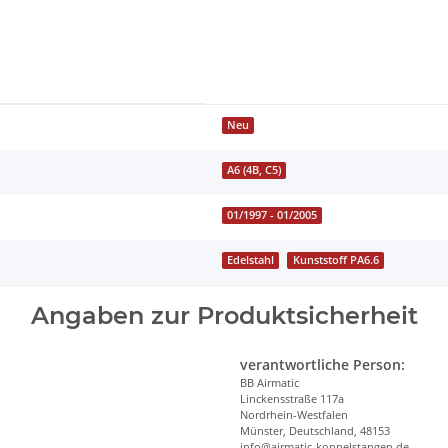
Neu
A6 (4B, C5)
01/1997 - 01/2005
Edelstahl
Kunststoff PA6.6
Angaben zur Produktsicherheit
verantwortliche Person:
BB Airmatic
Linckensstraße 117a
Nordrhein-Westfalen
Münster, Deutschland, 48153
info@airmatic-koppelstangen.de