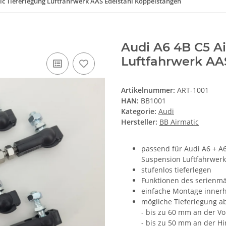
ic Tieferlegung Luftfahrwerk AAS Edelstahl Koppelstangen
Audi A6 4B C5 Ai
Luftfahrwerk AA
Artikelnummer:
ART-1001
HAN:
BB1001
Kategorie:
Audi
Hersteller:
BB Airmatic
passend für Audi A6 + A6
Suspension Luftfahrwerk
stufenlos tieferlegen
Funktionen des serienmä
einfache Montage innerh
mögliche Tieferlegung a
- bis zu 60 mm an der V
- bis zu 50 mm an der H