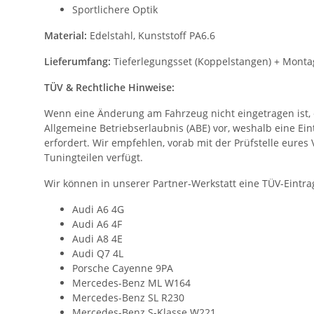
Sportlichere Optik
Material:
Edelstahl, Kunststoff PA6.6
Lieferumfang:
Tieferlegungsset (Koppelstangen) + Monta
TÜV & Rechtliche Hinweise:
Wenn eine Änderung am Fahrzeug nicht eingetragen ist, en
Allgemeine Betriebserlaubnis (ABE) vor, weshalb eine Ei
erfordert. Wir empfehlen, vorab mit der Prüfstelle eures
Tuningteilen verfügt.
Wir können in unserer Partner-Werkstatt eine TÜV-Eintr
Audi A6 4G
Audi A6 4F
Audi A8 4E
Audi Q7 4L
Porsche Cayenne 9PA
Mercedes-Benz ML W164
Mercedes-Benz SL R230
Mercedes-Benz S-Klasse W221