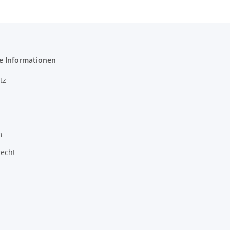
e Informationen
tz
m
recht