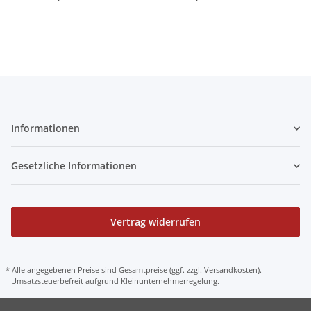
Edelstahl Koppelstangen
Edelstahl Koppelstangen
Edel
Informationen
Gesetzliche Informationen
Vertrag widerrufen
* Alle angegebenen Preise sind Gesamtpreise (ggf. zzgl. Versandkosten).
Umsatzsteuerbefreit aufgrund Kleinunternehmerregelung.