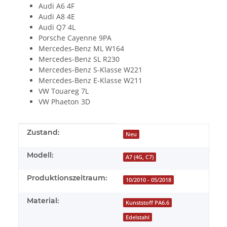
Audi A6 4F
Audi A8 4E
Audi Q7 4L
Porsche Cayenne 9PA
Mercedes-Benz ML W164
Mercedes-Benz SL R230
Mercedes-Benz S-Klasse W221
Mercedes-Benz E-Klasse W211
VW Touareg 7L
VW Phaeton 3D
Produkteigenschaft
Wert
Zustand:
Neu
Modell:
A7 (4G, C7)
Produktionszeitraum:
10/2010 - 05/2018
Material:
Kunststoff PA6.6
Edelstahl