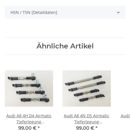
HSN / TSN [Detaildaten]
Ähnliche Artikel
Audi A8 4H D4 Airmatic
Audi A8 4N D5 Airmatic
Audi
Tieferlegung
Tieferlegung
Luftfahrwerk ASS
Luftfahrwerk ASS
L
99,00 €
*
99,00 €
*