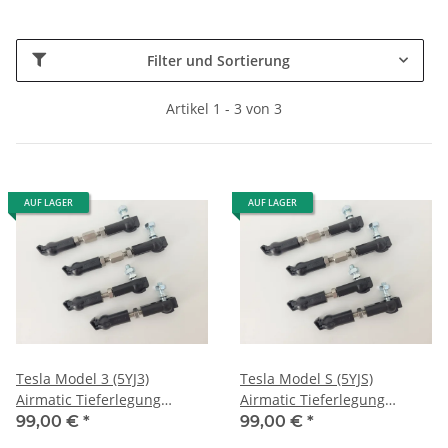
Filter und Sortierung
Artikel 1 - 3 von 3
AUF LAGER
AUF LAGER
Tesla Model 3 (5YJ3)
Tesla Model S (5YJS)
Airmatic Tieferlegung
Airmatic Tieferlegung
Luftfahrwerk Edelstahl
Luftfahrwerk Edelstahl
99,00 €
*
99,00 €
*
Koppelstangen
Koppelstangen