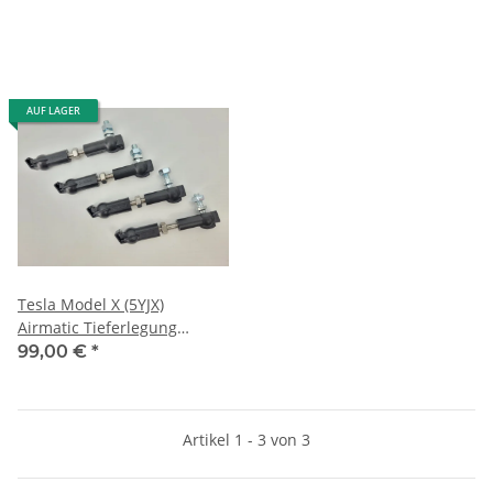
AUF LAGER
Tesla Model X (5YJX)
Airmatic Tieferlegung
Luftfahrwerk Edelstahl
99,00 €
*
Koppelstangen
Artikel 1 - 3 von 3