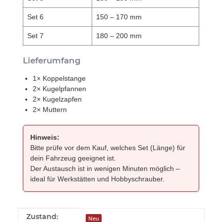
Set 6
150 – 170 mm
Set 7
180 – 200 mm
Lieferumfang
1× Koppelstange
2× Kugelpfannen
2× Kugelzapfen
2× Muttern
Hinweis:
Bitte prüfe vor dem Kauf, welches Set (Länge) für
dein Fahrzeug geeignet ist.
Der Austausch ist in wenigen Minuten möglich –
ideal für Werkstätten und Hobbyschrauber.
Produkteigenschaft
Wert
Zustand:
Neu