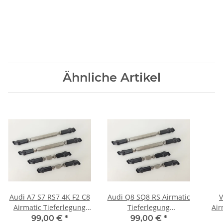
Ähnliche Artikel
Audi A7 S7 RS7 4K F2 C8
Audi Q8 SQ8 RS Airmatic
V
Airmatic Tieferlegung
Tieferlegung
Air
Luftfahrwerk ASS
Luftfahrwerk ASS
Luf
99,00 €
*
99,00 €
*