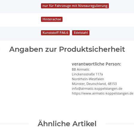
nur für Fahrzeuge mit Niveauregulierung
Hinterachse
Kunststoff PA6.6
Edelstahl
Angaben zur Produktsicherheit
verantwortliche Person:
BB Airmatic
Linckensstraße 117a
Nordrhein-Westfalen
Münster, Deutschland, 48153
info@airmatic-koppelstangen.de
https://www.airmatic-koppelstangen.de
Ähnliche Artikel