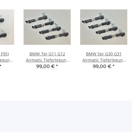
 F95)
BMW 7er G11 G12
BMW 5er G30 G31
legung
Airmatic Tieferlegung
Airmatic Tieferlegung
elstahl
Luftfahrwerk Edelstahl
Luftfahrwerk Edelstahl
*
99,00 €
*
99,00 €
*
gen
Koppelstangen
Koppelstangen