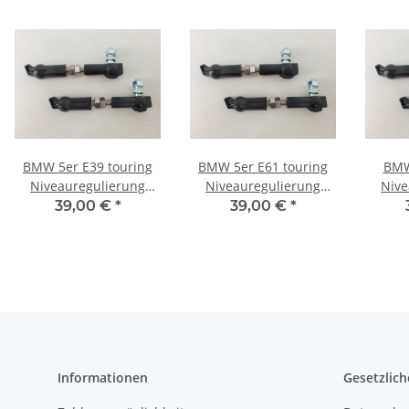
BMW 5er E39 touring
BMW 5er E61 touring
BMW
Niveauregulierung
Niveauregulierung
Nive
Tieferlegung Edelstahl
Tieferlegung Edelstahl
Tiefer
39,00 €
*
39,00 €
*
Koppelstangen
Koppelstangen
Ko
Informationen
Gesetzlich