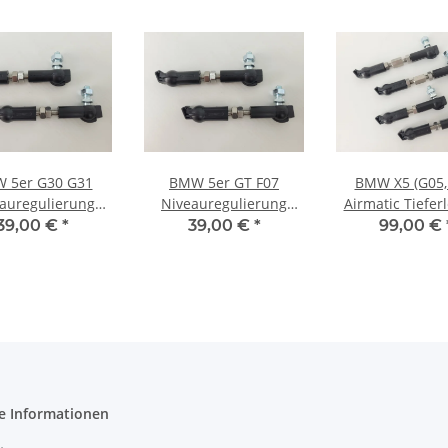
 5er G30 G31
BMW 5er GT F07
BMW X5 (G05,
auregulierung
Niveauregulierung
Airmatic Tiefer
legung Edelstahl
Tieferlegung Edelstahl
Luftfahrwerk Ed
39,00 €
*
39,00 €
*
99,00 €
ppelstangen
Koppelstangen
Koppelstan
e Informationen