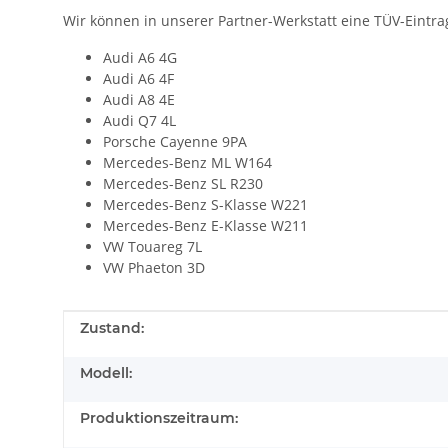
Wir können in unserer Partner-Werkstatt eine TÜV-Eintr
Audi A6 4G
Audi A6 4F
Audi A8 4E
Audi Q7 4L
Porsche Cayenne 9PA
Mercedes-Benz ML W164
Mercedes-Benz SL R230
Mercedes-Benz S-Klasse W221
Mercedes-Benz E-Klasse W211
VW Touareg 7L
VW Phaeton 3D
Produkteigenschaft
Wert
Zustand:
Modell:
Produktionszeitraum: