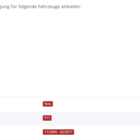
agung für folgende Fahrzeuge anbieten:
Neu
F11
11/2009 - 02/2017