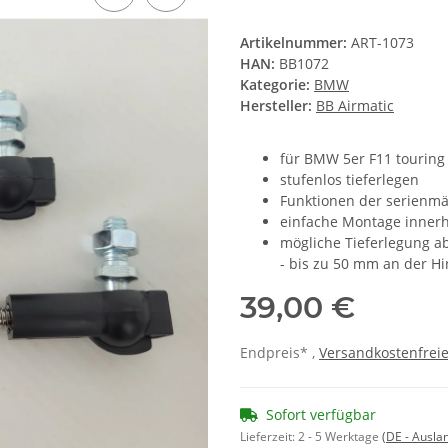
Artikelnummer:
ART-1073
HAN:
BB1072
Kategorie:
BMW
Hersteller:
BB Airmatic
für BMW 5er F11 touring
stufenlos tieferlegen
Funktionen der serienmä
einfache Montage innerh
mögliche Tieferlegung a
- bis zu 50 mm an der H
39,00 €
Endpreis* ,
Versandkostenfreie
Sofort verfügbar
Lieferzeit:
2 - 5 Werktage
(DE - Ausla