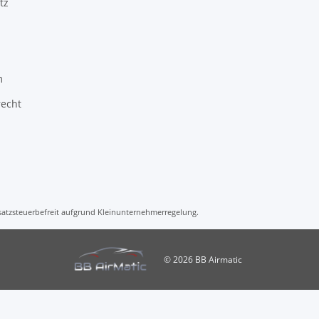
tz
m
recht
msatzsteuerbefreit aufgrund Kleinunternehmerregelung.
© 2026 BB Airmatic