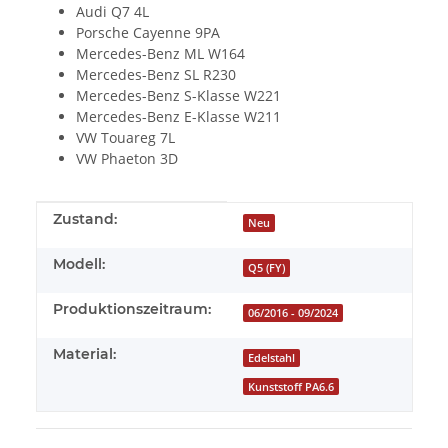
Audi Q7 4L
Porsche Cayenne 9PA
Mercedes-Benz ML W164
Mercedes-Benz SL R230
Mercedes-Benz S-Klasse W221
Mercedes-Benz E-Klasse W211
VW Touareg 7L
VW Phaeton 3D
Produkteigenschaft
Wert
Zustand:
Neu
Modell:
Q5 (FY)
Produktionszeitraum:
06/2016 - 09/2024
Material:
Edelstahl
Kunststoff PA6.6