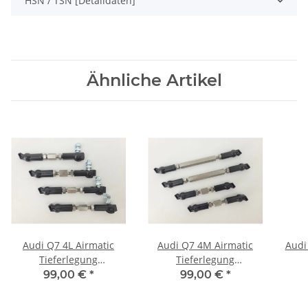
HSN / TSN [Detaildaten]
Ähnliche Artikel
Audi Q7 4L Airmatic
Audi Q7 4M Airmatic
Audi
Tieferlegung
Tieferlegung
Luftfahrwerk ASS
Luftfahrwerk ASS
L
99,00 €
*
99,00 €
*
Edelstahl Koppelstangen
Edelstahl Koppelstangen
Edel